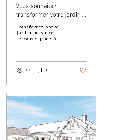
Vous souhaitez
transformer votre jardin ?
Comment un architecte
Transformez votre
d’extérieur peut vous
jardin ou votre
terrasse grâce à
aider!
l’expertise d’un
architecte
d’extérieur, pour un
aménagement unique,
harmonieux et sur
10
0
mesure.