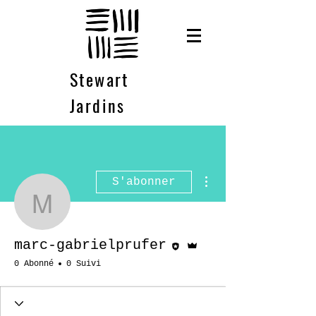
Stewart
Jardins
Plus d'actions
S'abonner
marc-gabrielprufer
Rédacteur
Administrateur
marc-gabrielprufer
0 Abonné
0 Suivi