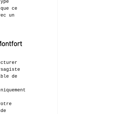
type 
 que ce 
vec un 
Montfort 
ucturer 
ysagiste 
able de 
uniquement 
votre 
ude 