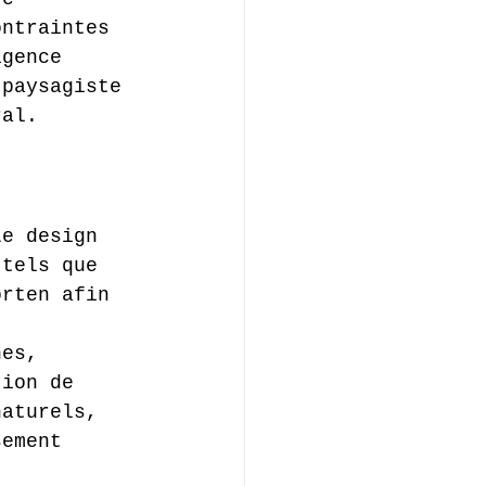
ontraintes 
igence 
 paysagiste 
ral.
Le design 
 tels que 
orten afin 
hes, 
tion de 
naturels, 
sement 