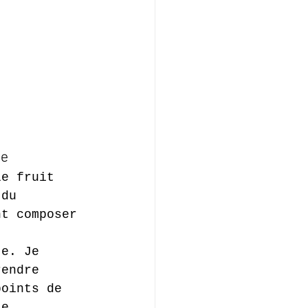
se
le fruit 
 du 
nt composer 
te. Je 
rendre 
points de 
te 