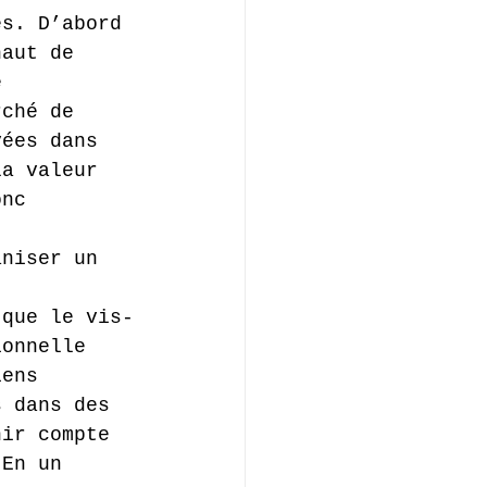
es. D’abord 
haut de 
e 
rché de 
vées dans 
la valeur 
onc 
aniser un 
 que le vis-
ionnelle 
iens 
s dans des 
nir compte 
 En un 