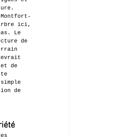
ture.
 Montfort-
arbre ici, 
pas. Le 
ecture de 
errain 
devrait 
 et de 
cte 
 simple 
sion de 
riété
des 