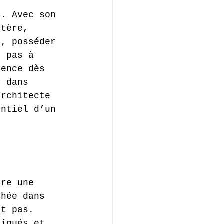
s. Avec son 
ctère, 
t, posséder 
t pas à 
mence dès 
r dans 
architecte 
entiel d’un 
tre une 
chée dans 
it pas. 
tigués et 